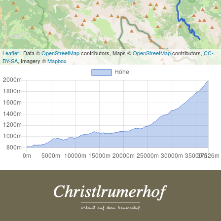
Leaflet
| Data ©
OpenStreetMap
contributors, Maps ©
OpenStreetMap
contributors,
CC-
BY-SA
, Imagery ©
Mapbox