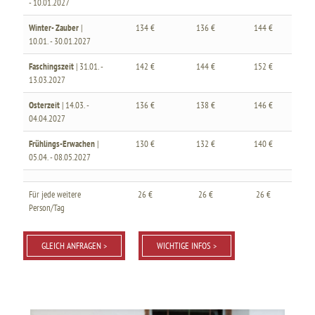
- 10.01.2027
Winter- Zauber
|
134 €
136 €
144 €
10.01. - 30.01.2027
Faschingszeit
| 31.01. -
142 €
144 €
152 €
13.03.2027
Osterzeit
| 14.03. -
136 €
138 €
146 €
04.04.2027
Frühlings-Erwachen
|
130 €
132 €
140 €
05.04. - 08.05.2027
Für jede weitere
26 €
26 €
26 €
Person/Tag
GLEICH ANFRAGEN >
WICHTIGE INFOS >