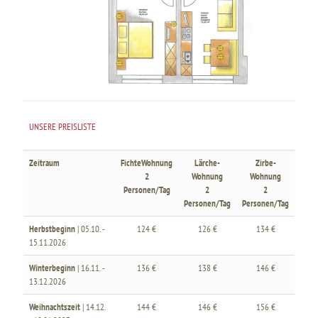
UNSERE PREISLISTE
Zeitraum
FichteWohnung
Lärche-
Zirbe-
2
Wohnung
Wohnung
Personen/Tag
2
2
Personen/Tag
Personen/Tag
Herbstbeginn
| 05.10. -
124 €
126 €
134 €
15.11.2026
Winterbeginn
| 16.11. -
136 €
138 €
146 €
13.12.2026
Weihnachtszeit
| 14.12.
144 €
146 €
156 €