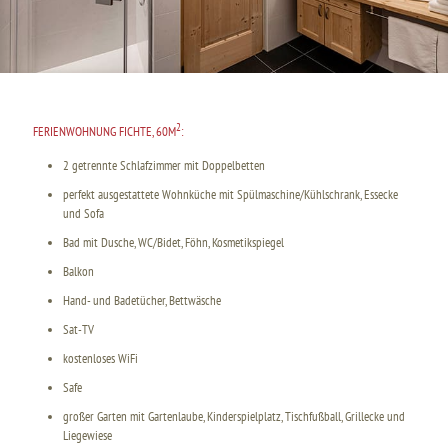
2
FERIENWOHNUNG FICHTE, 60M
:
2 getrennte Schlafzimmer mit Doppelbetten
perfekt ausgestattete Wohnküche mit Spülmaschine/Kühlschrank, Essecke
und Sofa
Bad mit Dusche, WC/Bidet, Föhn, Kosmetikspiegel
Balkon
Hand- und Badetücher, Bettwäsche
Sat-TV
kostenloses WiFi
Safe
großer Garten mit Gartenlaube, Kinderspielplatz, Tischfußball, Grillecke und
Liegewiese