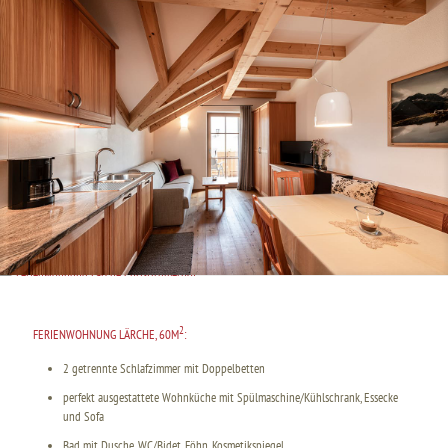
2
FERIENWOHNUNG LÄRCHE, 60M
:
2 getrennte Schlafzimmer mit Doppelbetten
perfekt ausgestattete Wohnküche mit Spülmaschine/Kühlschrank, Essecke
und Sofa
Bad mit Dusche, WC/Bidet, Föhn, Kosmetikspiegel