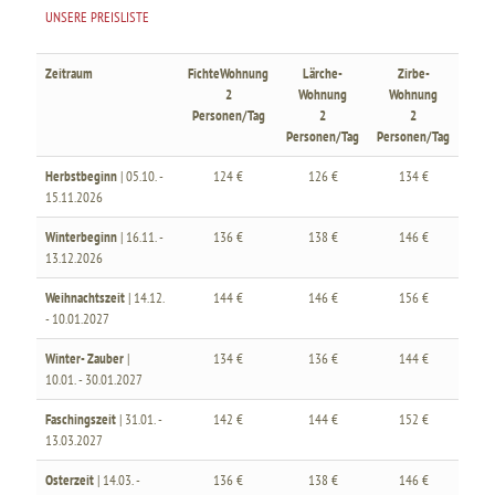
UNSERE PREISLISTE
Zeitraum
FichteWohnung
Lärche-
Zirbe-
2
Wohnung
Wohnung
Personen/Tag
2
2
Personen/Tag
Personen/Tag
Herbstbeginn
| 05.10. -
124 €
126 €
134 €
15.11.2026
Winterbeginn
| 16.11. -
136 €
138 €
146 €
13.12.2026
Weihnachtszeit
| 14.12.
144 €
146 €
156 €
- 10.01.2027
Winter- Zauber
|
134 €
136 €
144 €
10.01. - 30.01.2027
Faschingszeit
| 31.01. -
142 €
144 €
152 €
13.03.2027
Osterzeit
| 14.03. -
136 €
138 €
146 €