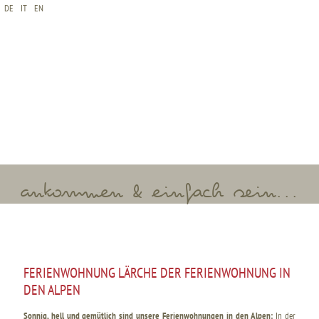
DE
IT
EN
*Name
*E-Mail
*Anreise
*Abreise
*Erwachsene
*Kinder
ankommen & einfach sein...
FERIENWOHNUNG LÄRCHE DER FERIENWOHNUNG IN
DEN ALPEN
Sonnig, hell und gemütlich sind unsere Ferienwohnungen in den Alpen:
In der