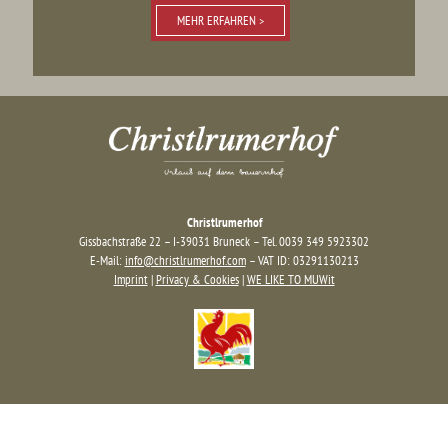
MEHR ERFAHREN >
Christlrumerhof
Gissbachstraße 22 – I-39031 Bruneck – Tel. 0039 349 5923302
E-Mail:
info@christlrumerhof.com
– VAT ID: 03291130213
Imprint
|
Privacy & Cookies
|
WE LIKE TO MUWit