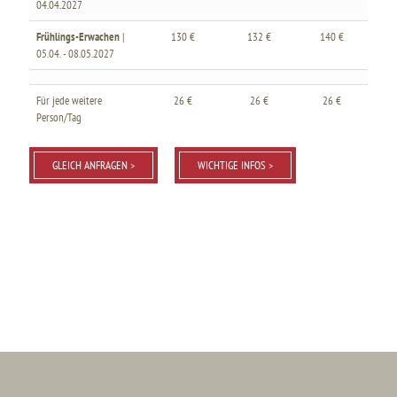
04.04.2027
Frühlings-Erwachen
|
130 €
132 €
140 €
05.04. - 08.05.2027
Für jede weitere
26 €
26 €
26 €
Person/Tag
GLEICH ANFRAGEN >
WICHTIGE INFOS >