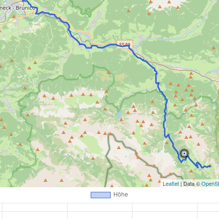
Leaflet
| Data ©
OpenSt