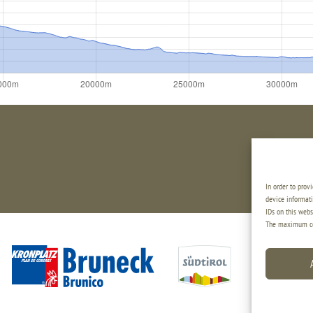
Gissbachstraß
E-Mail:
i
In order to prov
device informati
IDs on this webs
The maximum coo