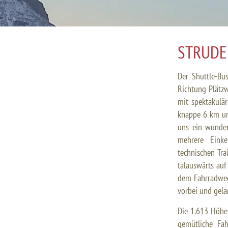
STRUDE
Der Shuttle-Bus
Richtung Plätzw
mit spektakulä
knappe 6 km un
uns ein wunder
mehrere Einke
technischen Tra
talauswärts au
dem Fahrradweg
vorbei und gela
Die 1.613 Höhe
gemütliche Fa