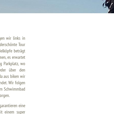
gen wir links in
nderschönte Tour
elköpfe beträgt
en, es erwartet
g Parkplatz, wo
weder über den
da aus biken wir
det. Wir folgen
r am Schwimmbad
eorgen.
arantieren eine
it einem super