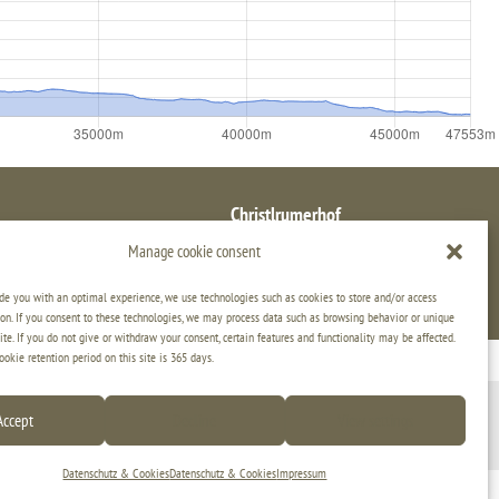
Christlrumerhof
e 22 – I-39031 Bruneck – Tel. 0039 349 5923302
Manage cookie consent
nfo@christlrumerhof.com
– VAT ID: 03291130213
Imprint
|
Privacy & Cookies
|
WE LIKE TO MUWit
ide you with an optimal experience, we use technologies such as cookies to store and/or access
on. If you consent to these technologies, we may process data such as browsing behavior or unique
ite. If you do not give or withdraw your consent, certain features and functionality may be affected.
kie retention period on this site is 365 days.
Accept
Decline
View settings
Datenschutz & Cookies
Datenschutz & Cookies
Impressum