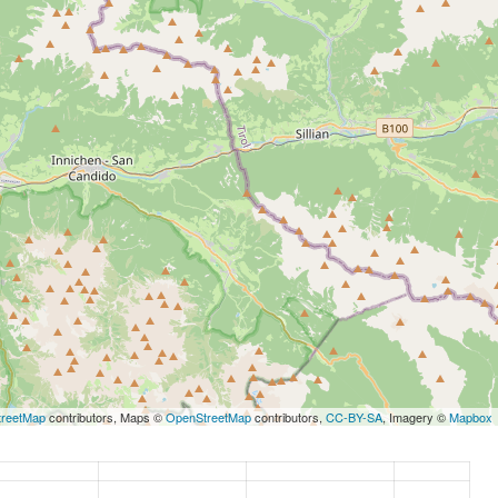
reetMap
contributors, Maps ©
OpenStreetMap
contributors,
CC-BY-SA
, Imagery ©
Mapbox