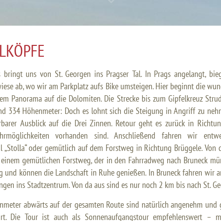
LKÖPFE
 bringt uns von St. Georgen ins Pragser Tal. In Prags angelangt, bie
iese ab, wo wir am Parkplatz aufs Bike umsteigen. Hier beginnt die wu
rem Panorama auf die Dolomiten. Die Strecke bis zum Gipfelkreuz Strud
d 334 Höhenmeter: Doch es lohnt sich die Steigung in Angriff zu nehm
barer Ausblick auf die Drei Zinnen. Retour geht es zurück in Richtun
hrmöglichkeiten vorhanden sind. Anschließend fahren wir ent
il „Stolla“ oder gemütlich auf dem Forstweg in Richtung Brüggele. Von 
f einem gemütlichen Forstweg, der in den Fahrradweg nach Bruneck mün
 und können die Landschaft in Ruhe genießen. In Bruneck fahren wi
ngen ins Stadtzentrum. Von da aus sind es nur noch 2 km bis nach St. G
nmeter abwärts auf der gesamten Route sind natürlich angenehm und g
hrt. Die Tour ist auch als Sonnenaufgangstour empfehlenswert – m