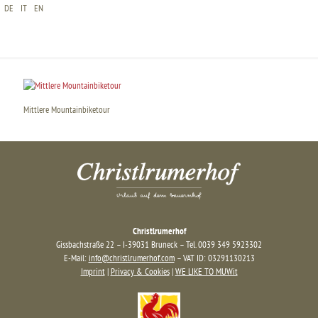
DE
IT
EN
MITTLERE MOUNTAINBIKETOUR
Mittlere Mountainbiketour
Christlrumerhof
Gissbachstraße 22 – I-39031 Bruneck – Tel. 0039 349 5923302
E-Mail:
info@christlrumerhof.com
– VAT ID: 03291130213
Imprint
|
Privacy & Cookies
|
WE LIKE TO MUWit