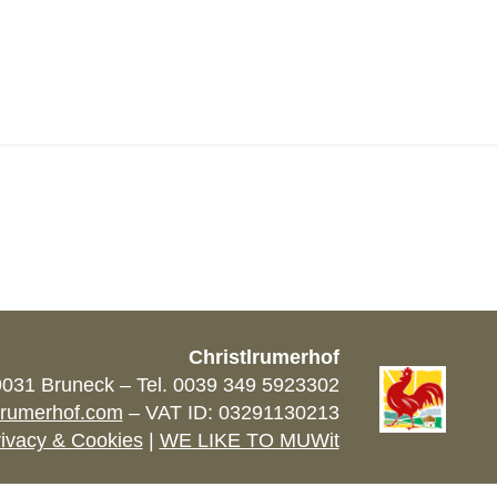
ELEMME
Christlrumerhof
9031 Bruneck – Tel. 0039 349 5923302
lrumerhof.com
– VAT ID: 03291130213
ivacy & Cookies
|
WE LIKE TO MUWit