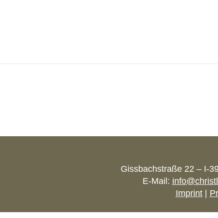
OURENEMPFEHLUNG WECHS
Home
Gissbachstraße 22 – I-3
E-Mail:
info@christ
Imprint
|
Pr