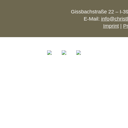
Gissbachstraße 22 – I-3
E-Mail:
info@christ
Imprint
|
Pr