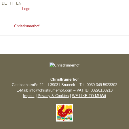
DE
IT
EN
CHRISTLRUMERHOF-
FERIENWOHNUNG-BILDERGALERIE-
FICHTE-8
Christlrumerhof
Gissbachstraße 22 – I-39031 Bruneck – Tel. 0039 349 5923302
E-Mail:
info@christlrumerhof.com
– VAT ID: 03291130213
Imprint
|
Privacy & Cookies
|
WE LIKE TO MUWit