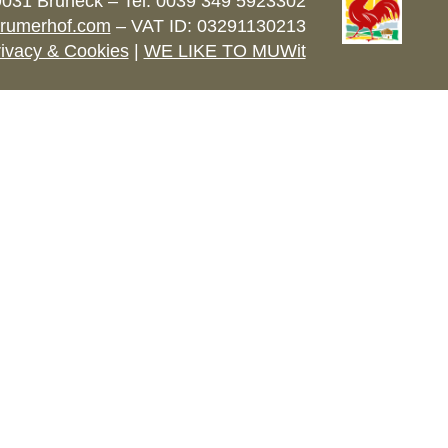
9031 Bruneck – Tel. 0039 349 5923302
lrumerhof.com
– VAT ID: 03291130213
ivacy & Cookies
|
WE LIKE TO MUWit