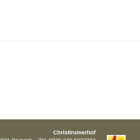
ALERIE-FICHTE-7
-bildergalerie-fichte-7
Christlrumerhof