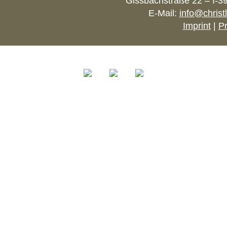
Gissbachstraße 22 – I-3
E-Mail:
info@christ
Imprint
|
Pr