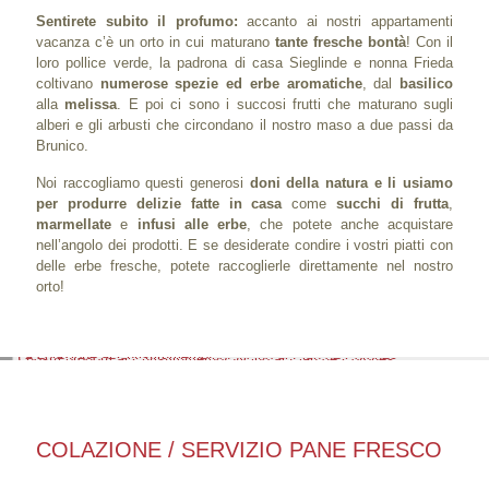
Sentirete subito il profumo:
accanto ai nostri appartamenti
vacanza c’è un orto in cui maturano
tante fresche bontà
! Con il
loro pollice verde, la padrona di casa Sieglinde e nonna Frieda
coltivano
numerose spezie ed erbe aromatiche
, dal
basilico
alla
melissa
. E poi ci sono i succosi frutti che maturano sugli
alberi e gli arbusti che circondano il nostro maso a due passi da
Brunico.
Noi raccogliamo questi generosi
doni della natura e li usiamo
per produrre delizie fatte in casa
come
succhi di frutta
,
marmellate
e
infusi alle erbe
, che potete anche acquistare
nell’angolo dei prodotti. E se desiderate condire i vostri piatti con
delle erbe fresche, potete raccoglierle direttamente nel nostro
orto!
COLAZIONE / SERVIZIO PANE FRESCO