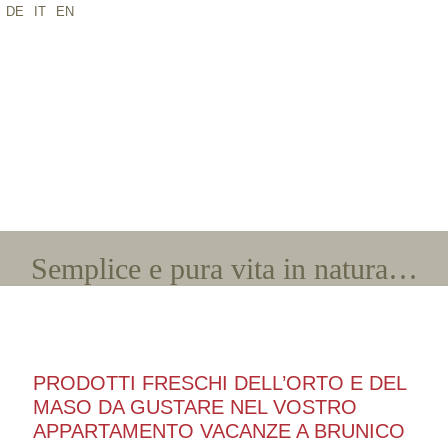
DE
IT
EN
*Nome
*E-mail
*Arrivo
*Partenza
*Adulti
*Bambini
Semplice e pura vita in natura…
PRODOTTI FRESCHI DELL’ORTO E DEL
MASO DA GUSTARE NEL VOSTRO
APPARTAMENTO VACANZE A BRUNICO