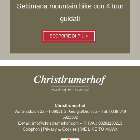
Settimana mountain bike con 4 tour
guidati
SCOPRIRE DI PIÙ >
Video
SCOPRIRE DI PIÙ >
Christlrumerhof
Via Gissbach 22 – I-39031 S. Giorgio/Brunico – Tel. 0039 349
News & Eventi
5923302
E-Mail:
info@christlrumerhof.com
– P. IVA.: 03291130213
Colophon
|
Privacy & Cookies
|
WE LIKE TO MUWit